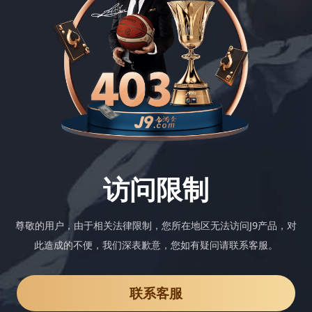
访问限制
尊敬的用户，由于相关法律限制，您所在地区无法访问J9产品，对
此造成的不便，我们深表歉意，您如有疑问请联系客服。
联系客服