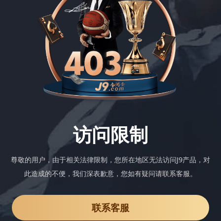
访问限制
尊敬的用户，由于相关法律限制，您所在地区无法访问J9产品，对
此造成的不便，我们深表歉意，您如有疑问请联系客服。
联系客服