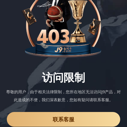
访问限制
尊敬的用户，由于相关法律限制，您所在地区无法访问J9产品，对
此造成的不便，我们深表歉意，您如有疑问请联系客服。
联系客服