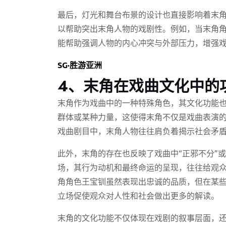
最后，灯光和舞台布景的设计也直接影响着末
以帮助突出末角人物的戏剧性。例如，当末角
能帮助强调人物的内心冲突与外部压力，增强
SG·胜游亚洲
4、末角在戏曲文化中的
末角作为戏曲中的一种特殊角色，其文化功能
群体或某种力量，这使得末角不仅是戏曲表演
戏曲剧目中，末角人物往往肩负着揭示社会矛
此外，末角的存在也反映了戏曲中“正邪不分”
场，其行为动机和最终命运的呈现，往往给观
角角色王宝钏虽然表现出忠诚的品质，但在某
立场促使观众对人性和社会做出更多的解读。
末角的文化功能不仅体现在戏剧的叙事层面，