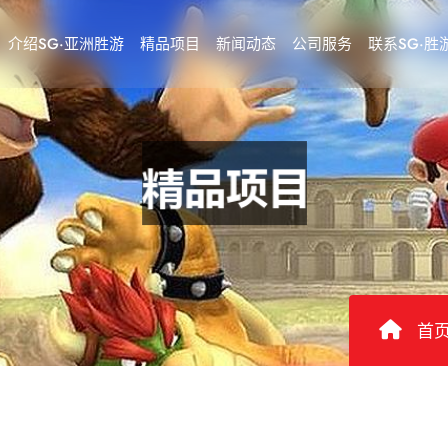
介绍SG·亚洲胜游
精品项目
新闻动态
公司服务
联系SG·胜
首