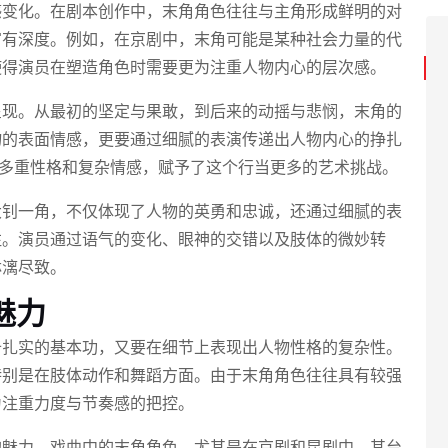
感变化。在剧本创作中，末角角色往往与主角形成鲜明的对
富有深度。例如，在京剧中，末角可能是某种社会力量的代
使得演员在塑造角色时需要更为注重人物内心的层次感。
呈现。从最初的坚定与果敢，到后来的动摇与悲悯，末角的
物的表面情感，更要通过细腻的表演传递出人物内心的挣扎
角的多重性格和复杂情感，赋予了这个行当更多的艺术挑战。
大钊一角，不仅体现了人物的英勇和忠诚，还通过细腻的表
注。演员通过语气的变化、眼神的交错以及肢体的微妙转
淋漓尽致。
魅力
备扎实的基本功，又要在细节上表现出人物性格的复杂性。
特别是在肢体动作和舞蹈方面。由于末角角色往往具有较强
为注重力度与节奏感的把控。
的魅力。戏曲中的末角角色，尤其是在京剧和昆剧中，其台