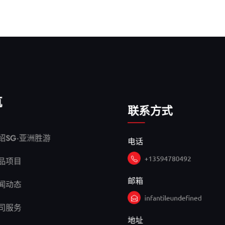
航
联系方式
电话
绍SG·亚洲胜游
+13594780492
品项目
邮箱
闻动态
infantileundefined
司服务