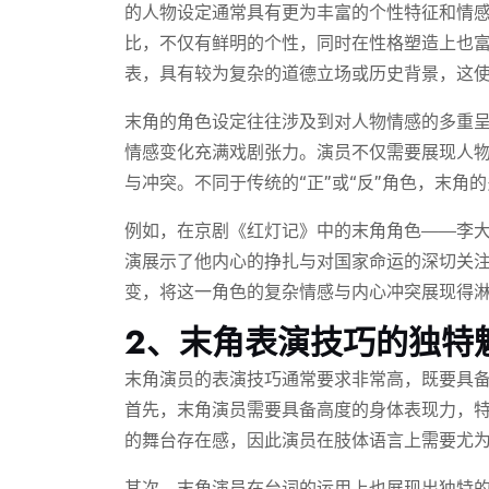
的人物设定通常具有更为丰富的个性特征和情
比，不仅有鲜明的个性，同时在性格塑造上也
表，具有较为复杂的道德立场或历史背景，这
末角的角色设定往往涉及到对人物情感的多重
情感变化充满戏剧张力。演员不仅需要展现人
与冲突。不同于传统的“正”或“反”角色，末
例如，在京剧《红灯记》中的末角角色——李
演展示了他内心的挣扎与对国家命运的深切关
变，将这一角色的复杂情感与内心冲突展现得
2、末角表演技巧的独特
末角演员的表演技巧通常要求非常高，既要具
首先，末角演员需要具备高度的身体表现力，
的舞台存在感，因此演员在肢体语言上需要尤
其次，末角演员在台词的运用上也展现出独特