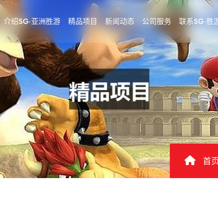
介绍SG·亚洲胜游
精品项目
新闻动态
公司服务
联系SG·胜
首