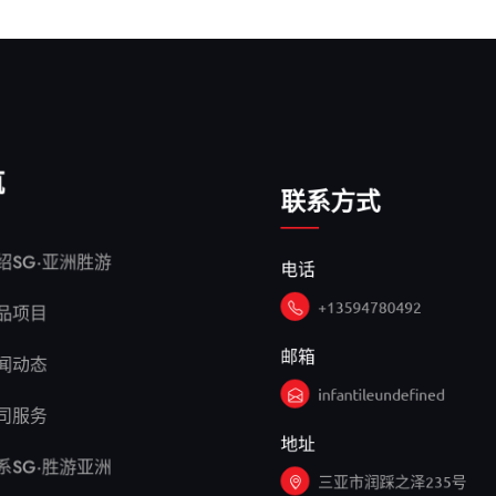
航
联系方式
电话
绍SG·亚洲胜游
+13594780492
品项目
邮箱
闻动态
infantileundefined
司服务
地址
系SG·胜游亚洲